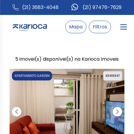
(21) 3683-4048
(21) 97476-7629
Mapa
Filtros
5 imovei(s) disponívei(s) na Karioca Imoveis
APARTAMENTO GARDEN
KR418847