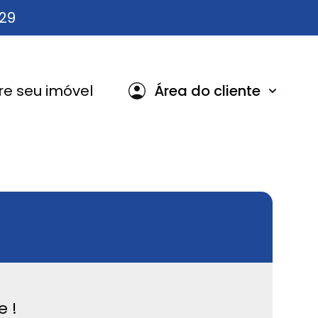
629
e seu imóvel
Área do cliente
e !