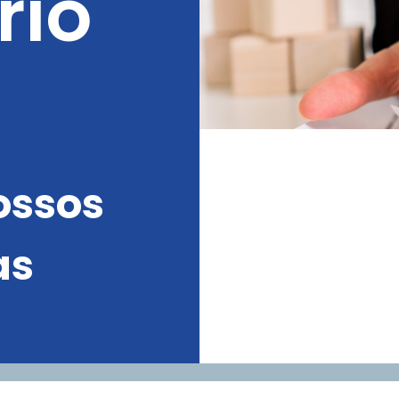
rio
ossos
as