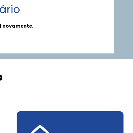
ário
l novamente.
o