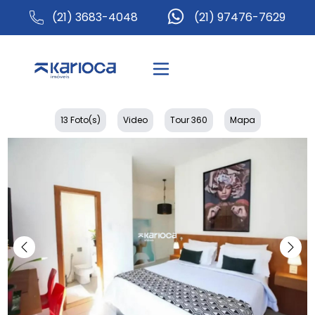
(21) 3683-4048
(21) 97476-7629
13 Foto(s)
Video
Tour 360
Mapa