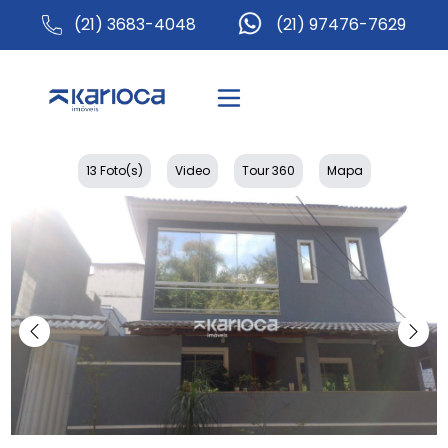
(21) 3683-4048
(21) 97476-7629
13 Foto(s)
Video
Tour 360
Mapa