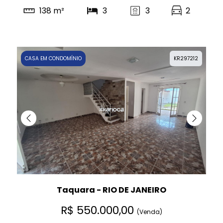
138 m²
3
3
2
CASA EM CONDOMÍNIO
KR297212
Taquara - RIO DE JANEIRO
R$ 550.000,00
(Venda)