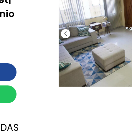
nio
LDAS