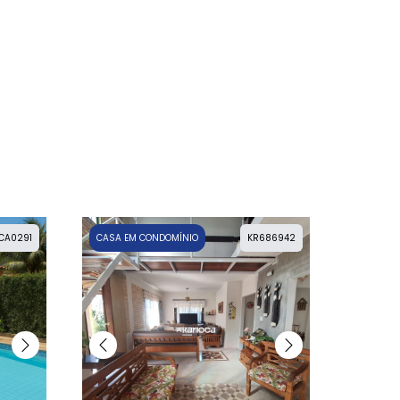
CA0291
CASA EM CONDOMÍNIO
KR686942