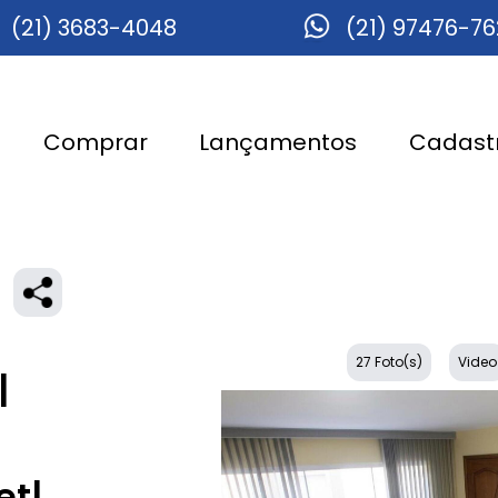
(21) 3683-4048
(21) 97476-7
Comprar
Lançamentos
Cadastr
27 Foto(s)
Video
|
et|