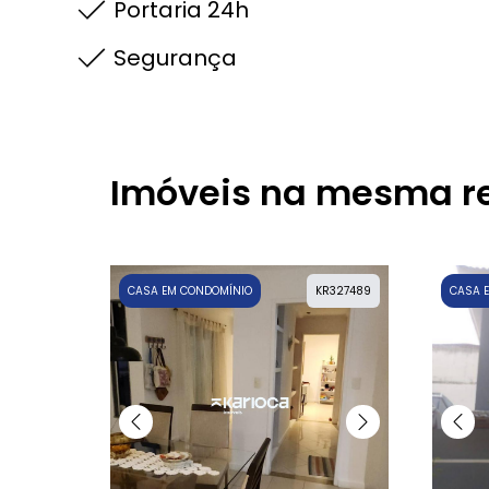
Portaria 24h
Segurança
Imóveis na mesma r
CASA EM CONDOMÍNIO
KR327489
CASA 