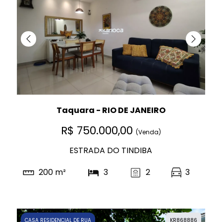
Taquara - RIO DE JANEIRO
R$ 750.000,00
(Venda)
ESTRADA DO TINDIBA
200 m²
3
2
3
CASA RESIDENCIAL DE RUA
KR868886