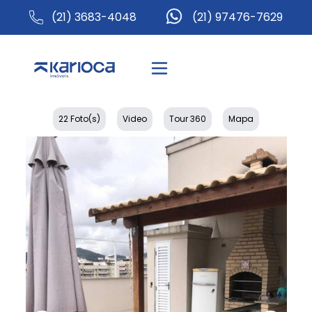
(21) 3683-4048
(21) 97476-7629
22 Foto(s)
Video
Tour 360
Mapa