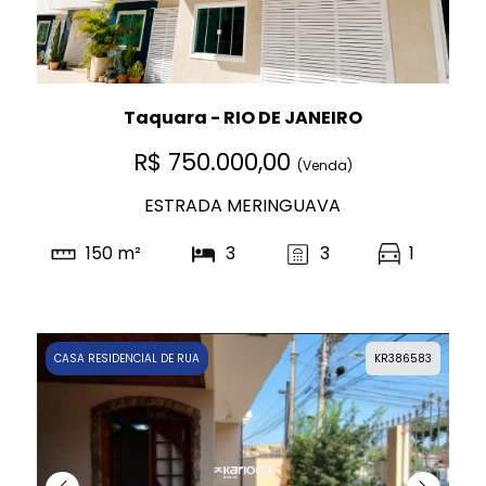
Taquara - RIO DE JANEIRO
R$ 750.000,00
(Venda)
ESTRADA MERINGUAVA
150 m²
3
3
1
CASA RESIDENCIAL DE RUA
KR386583