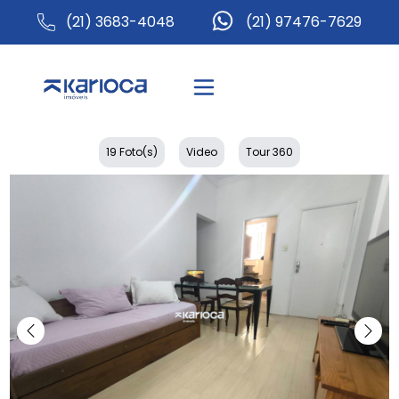
(21) 3683-4048
(21) 97476-7629
19 Foto(s)
Video
Tour 360