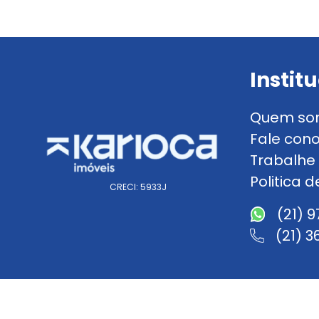
Instit
Quem so
Fale con
Trabalhe
Politica 
CRECI: 5933J
(21) 
(21) 