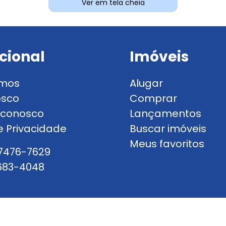
Ver em tela cheia
ucional
Imóveis
mos
Alugar
osco
Comprar
 conosco
Lançamentos
de Privacidade
Buscar imóveis
Meus favoritos
97476-7629
3683-4048