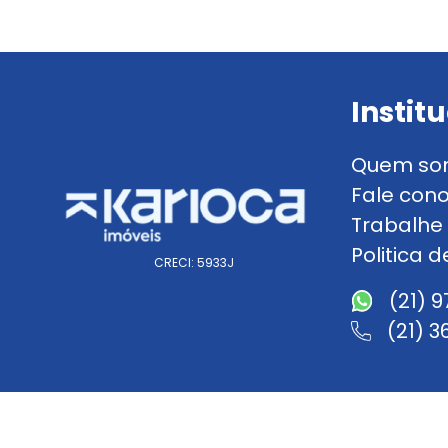
Instit
Quem so
Fale con
Trabalhe
Politica 
CRECI: 5933J
(21) 
(21) 