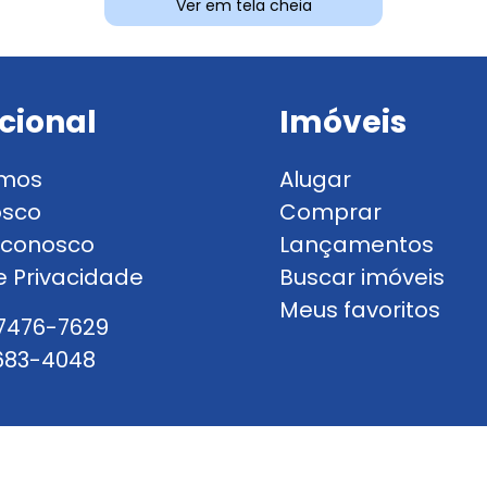
Ver em tela cheia
ucional
Imóveis
mos
Alugar
osco
Comprar
 conosco
Lançamentos
de Privacidade
Buscar imóveis
Meus favoritos
97476-7629
3683-4048